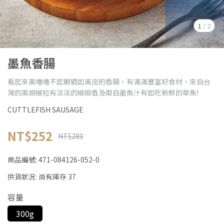
1
/
2
墨魚香腸
看起來黑嚕嚕不起眼猶如黑炭的香腸，有滿滿豐富好食材，來自台
灣的黑胡椒粒有淡淡的椒麻香及取自墨魚汁有如吃新鮮的章魚!
CUTTLEFISH SAUSAGE
NT$252
NT$280
商品編號:
471-084126-052-0
供貨狀況:
尚有庫存 37
容量
300g