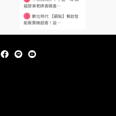
箱屏東老牌香腸產⋯
5
數位時代 【觀點】餐飲智
能販賣機超香！設⋯