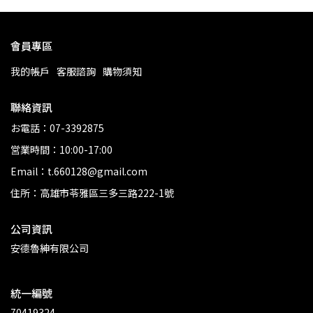
會員專區
我的帳戶
客服諮詢
購物須知
聯絡資訊
お電話：07-3392875
営業時間：10:00-17:00
Email：t.660128@gmail.com
住所：高雄市苓雅區三多三路222-1號
公司資訊
安德魯紳有限公司
統一編號
70419324